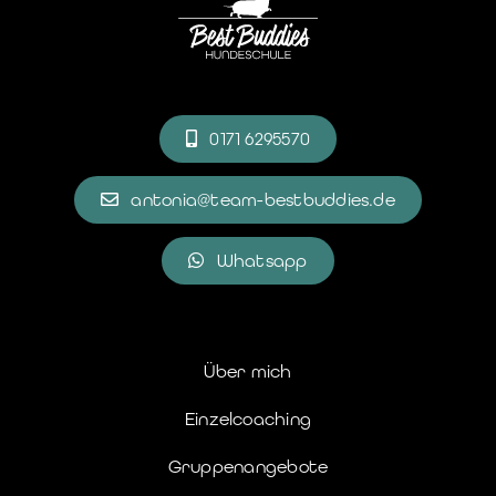
0171 6295570
antonia@team-bestbuddies.de
Whatsapp
Über mich
Einzelcoaching
Gruppenangebote