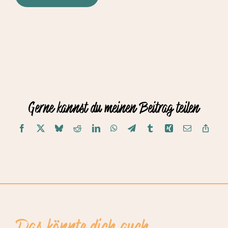
Gerne kannst du meinen Beitrag teilen
Facebook
X
Bluesky
Reddit
LinkedIn
WhatsApp
Telegram
Tumblr
Xing
E-
Copy
Mail
Link
Das könnte dich auch