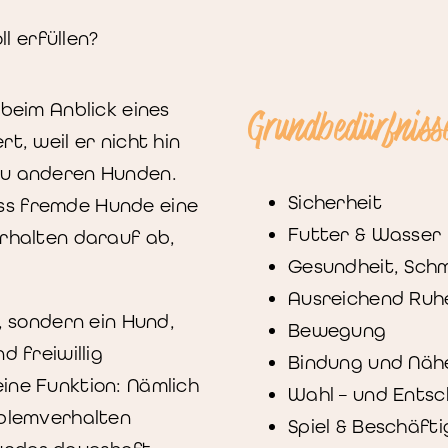
l erfüllen?
 beim Anblick eines
Grundbedürfniss
t, weil er nicht hin
zu anderen Hunden.
Sicherheit
ss fremde Hunde eine
Futter & Wasser
erhalten darauf ab,
Gesundheit, Schm
Ausreichend Ruhe
“, sondern ein Hund,
Bewegung
d freiwillig
Bindung und Näh
ine Funktion: Nämlich
Wahl – und Entsc
oblemverhalten
Spiel & Beschäft