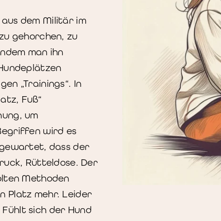
aus dem Militär im
 zu gehorchen, zu
 Indem man ihn
 Hundeplätzen
en „Trainings“. In
atz, Fuß“
nung, um
egriffen wird es
 gewartet, dass der
ruck, Rütteldose. Der
holten Methoden
 Platz mehr. Leider
Fühlt sich der Hund