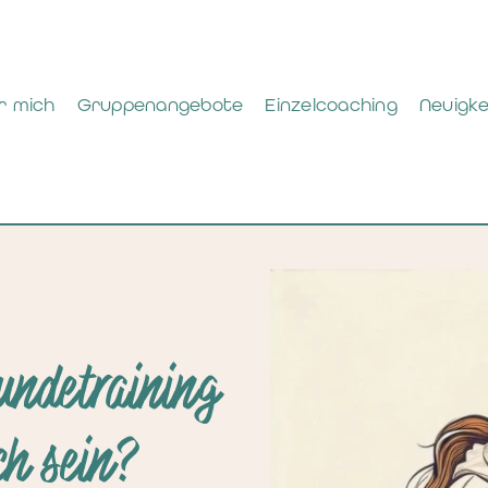
r mich
r mich
Gruppenangebote
Gruppenangebote
Einzelcoaching
Einzelcoaching
Neuigke
Neuigke
Hundetraining
ch sein?