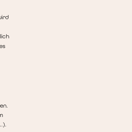
wird
lich
es
en.
em
…).