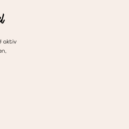
l
 aktiv
en,