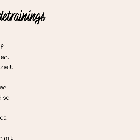
detrainings
uf
ien.
zielt
 er
d so
et,
n mit