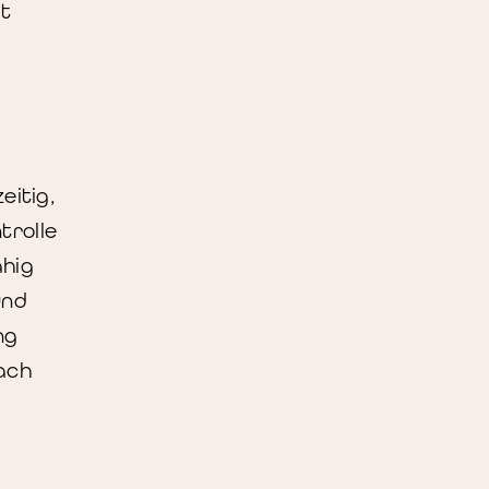
t
eitig,
trolle
ähig
und
ng
ach